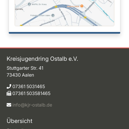
Kreisjugendring Ostalb e.V.
Stuttgarter Str. 41
73430 Aalen
07361 5031465
07361 503581465
info@kjr-ostalb.de
Übersicht